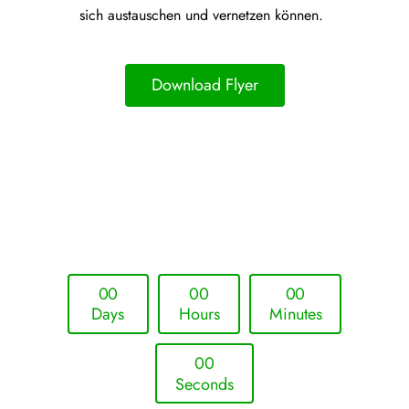
sich austauschen und vernetzen können.
Download Flyer
Upcoming Event - 25. März 2026
Future Lounge in Frankfurt
0
0
0
0
0
0
Days
Hours
Minutes
0
0
Seconds