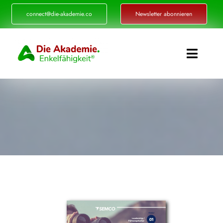
Zum
connect@die-akademie.co
Newsletter abonnieren
Inhalt
springen
Toggle
Naviga
Enkelfähigkeit®
Akademie
Referenzen
Events
Standorte