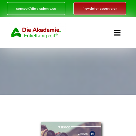
Zum
connect@die-akademie.co
Newsletter abonnieren
Inhalt
springen
Toggle
Naviga
Enkelfähigkeit®
Akademie
Referenzen
Events
Standorte