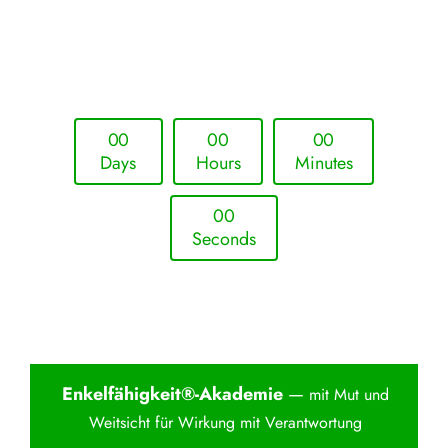
Upcoming Event - 25. März 2026
Future Lounge in Frankfurt
0
0
0
0
0
0
Days
Hours
Minutes
0
0
Seconds
Enkelfähigkei
t®-Akademie
—
mit Mut und
Weitsicht für Wirkung mit Verantwortung