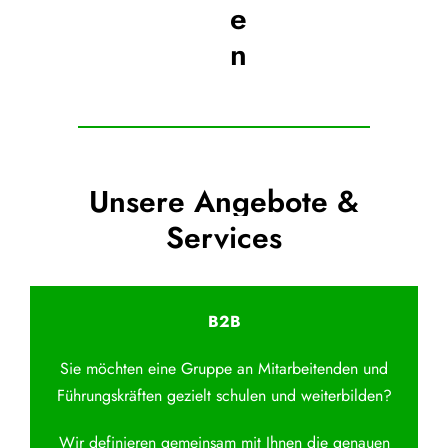
e
n
Unsere Angebote &
Services
B2B
Sie möchten eine Gruppe an Mitarbeitenden und
Führungskräften gezielt schulen und weiterbilden?
Wir definieren gemeinsam mit Ihnen die genauen