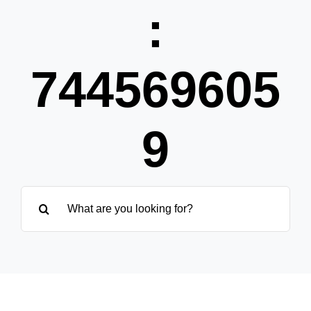
Pa
:
Übe
744569605
9
Suche
nach: