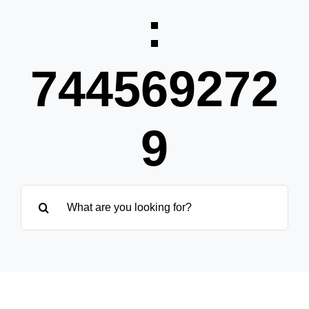
Partner
:
Über uns
744569272
9
Suche
nach: