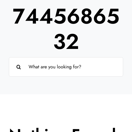
74456865
Partner
Über uns
32
Suche
nach: