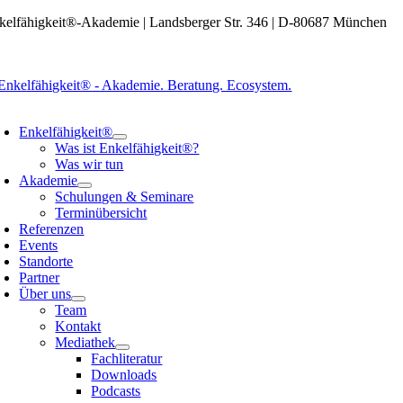
Zum
kelfähigkeit®-Akademie | Landsberger Str. 346 | D-80687 München
Inhalt
springen
oggle
avigation
Enkelfähigkeit®
Was ist Enkelfähigkeit®?
Was wir tun
Akademie
Schulungen & Seminare
Terminübersicht
Referenzen
Events
Standorte
Partner
Über uns
Team
Kontakt
Mediathek
Fachliteratur
Downloads
Podcasts