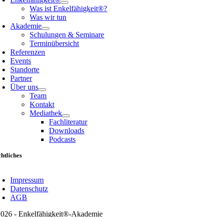
Was ist Enkelfähigkeit®?
Was wir tun
Akademie
Schulungen & Seminare
Terminübersicht
Referenzen
Events
Standorte
Partner
Über uns
Team
Kontakt
Mediathek
Fachliteratur
Downloads
Podcasts
htliches
oggle
avigation
Impressum
Datenschutz
AGB
026 - Enkelfähigkeit®-Akademie