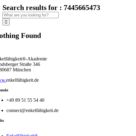
Search results for : 7445665473
Suche
nach:
othing Found
kelfähigkeit®-Akademie
ndsberger Straße 346
80687 München
ww.
enkelfähigkeit.de
ntakt
+49 89 51 55 54 40
connect@enkelfähigkeit.de
nks
oggle
avigation
Enkelfähigkeit®