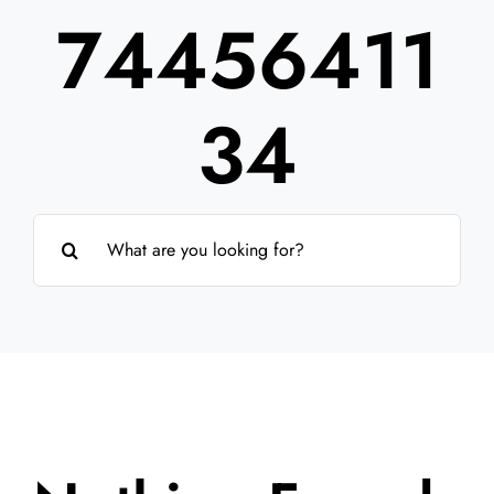
74456411
Partner
Über uns
34
Suche
nach: