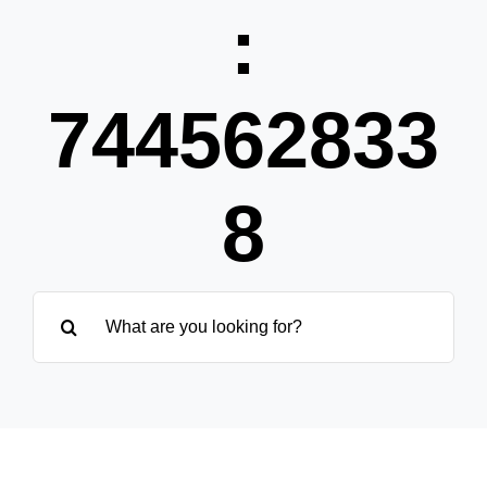
Partner
:
Über uns
744562833
8
Suche
nach: