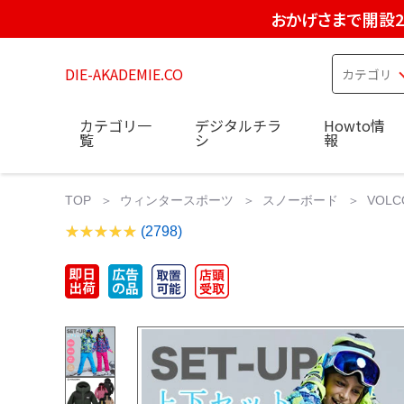
おかげさまで開設2
DIE-AKADEMIE.CO
カテゴリ一
デジタルチラ
Howto情
覧
シ
報
TOP
ウィンタースポーツ
スノーボード
VOL
(2798)