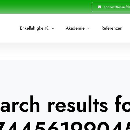
connect@enkelfäh
Enkelfähigkeit®
Akademie
Referenzen
arch results fo
7445619904