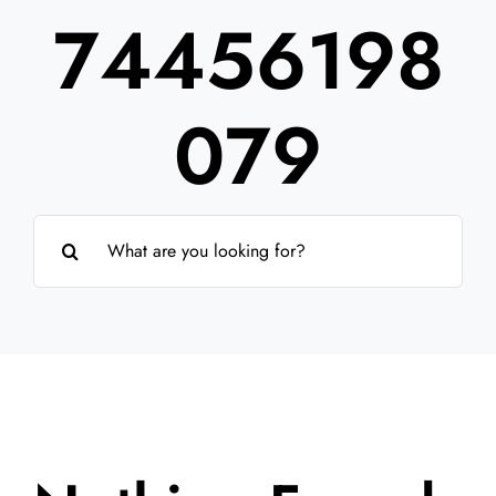
74456198
Partner
Über uns
079
Suche
nach: