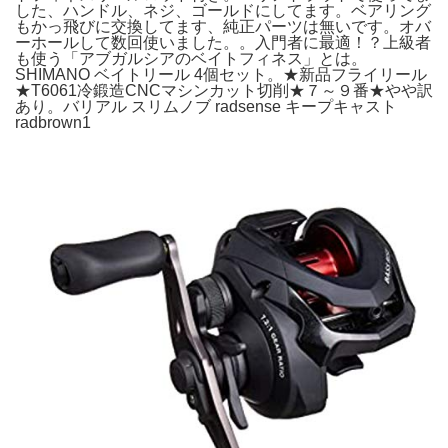
した、ハンドル、ネジ、ゴールドにしてます。ベアリング
もかっ飛びに交換してます、純正パーツは無いです。オバ
ーホールして数回使いました。。入門者に最適！？上級者
も使う「アブガルシアのベイトフィネス」とは。
SHIMANO ベイトリール 4個セット。★新品フライリール
★T6061冷鍛造CNCマシンカット切削★７～９番★やや訳
あり。バリアル スリムノブ radsense キープキャスト
radbrown1