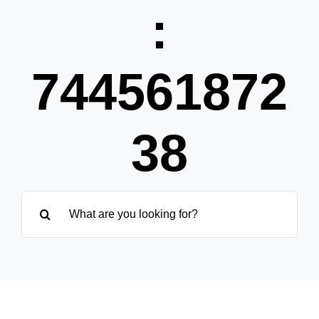
Pa
:
Übe
744561872
38
Suche
nach: