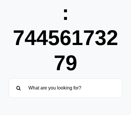
Pa
:
Übe
744561732
79
Suche
nach: