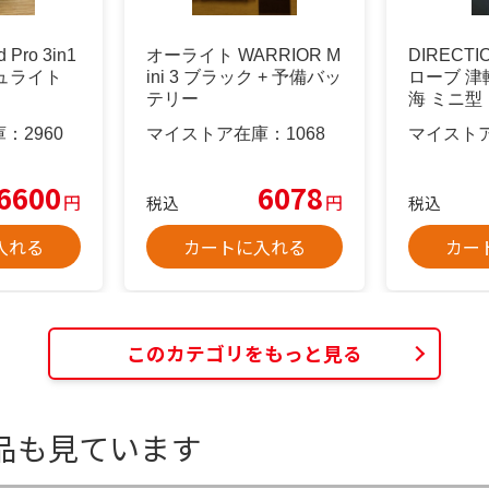
d Pro 3in1
オーライト WARRIOR M
DIRECT
ュライト
ini 3 ブラック + 予備バッ
ローブ 津
テリー
海 ミニ型
庫：
2960
マイストア在庫：
1068
マイスト
6600
6078
円
円
税込
税込
入れる
カートに入れる
カー
このカテゴリをもっと見る
品も見ています