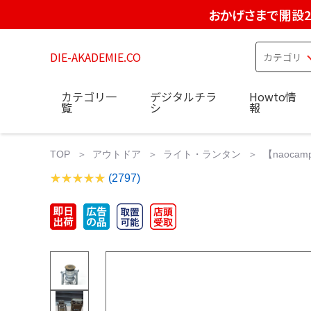
おかげさまで開設2
DIE-AKADEMIE.CO
カテゴリ一
デジタルチラ
Howto情
覧
シ
報
TOP
アウトドア
ライト・ランタン
【naoca
(2797)