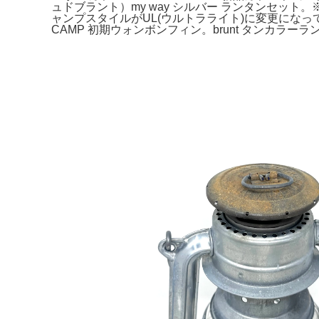
ュドブラント）my way シルバー ランタンセッ
ャンプスタイルがUL(ウルトラライト)に変更にな
CAMP 初期ウォンボンフィン。brunt タンカラーラ