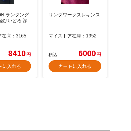
ION ランタング
リンダワークスレギンス
軽びいどろ 深
ア在庫：
3165
マイストア在庫：
1952
8410
6000
円
円
税込
トに入れる
カートに入れる