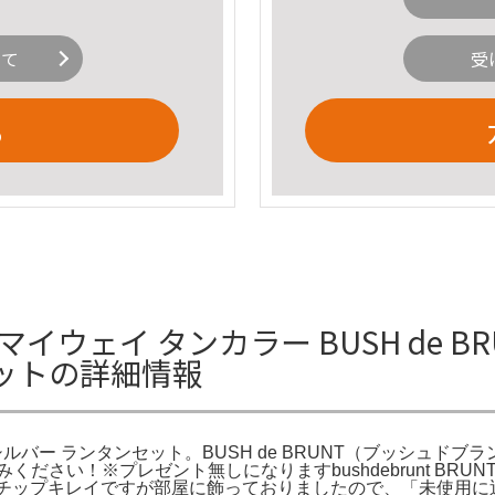
いて
受
る
WAYマイウェイ タンカラー BUSH d
セットの詳細情報
y シルバー ランタンセット。BUSH de BRUNT（ブッシュドブ
お読みください！※プレゼント無しになりますbushdebrunt BR
チョコチップキレイですが部屋に飾っておりましたので、「未使用に近