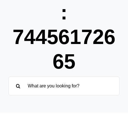
Pa
:
Übe
744561726
65
Suche
nach: