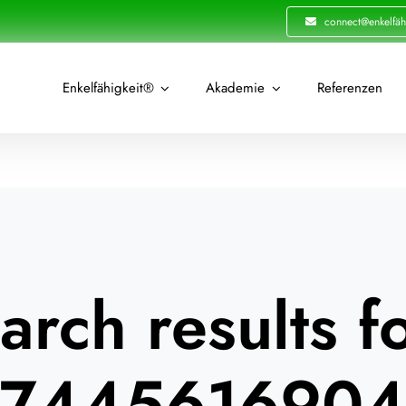
connect@enkelfäh
Enkelfähigkeit®
Akademie
Referenzen
arch results fo
744561690