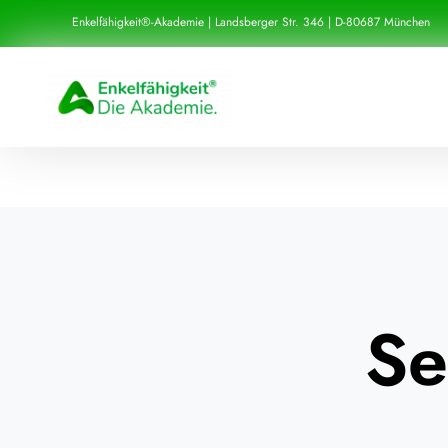
Zum
Enkelfähigkeit®-Akademie | Landsberger Str. 346 | D-80687 München
Inhalt
springen
Se