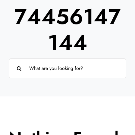
74456147
Partner
Über uns
144
Suche
nach: