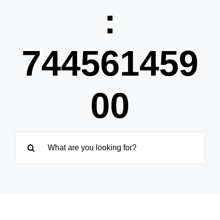
Partner
:
Über uns
744561459
00
Suche
nach: