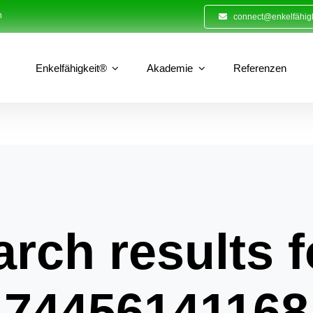
n
connect@enkelfähigk
Enkelfähigkeit®
Akademie
Referenzen
rch results f
74456141168