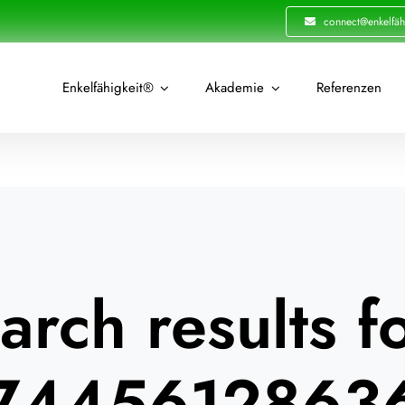
connect@enkelfäh
Enkelfähigkeit®
Akademie
Referenzen
arch results fo
7445612863