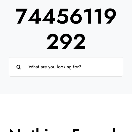
74456119
Partner
Über uns
292
Suche
nach: