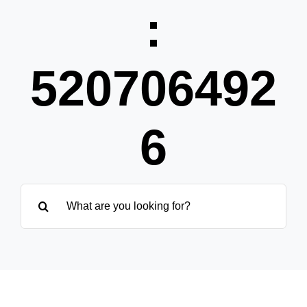
Pa
:
Übe
520706492
6
Suche
nach: