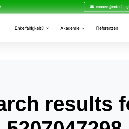
n
connect@enkelfähigk
Enkelfähigkeit®
Akademie
Referenzen
rch results f
5207047298