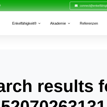
n
connect@enkelfähigk
Enkelfähigkeit®
Akademie
Referenzen
rch results f
52070263131