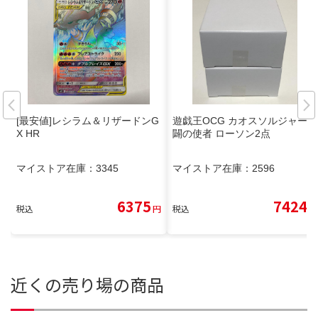
[最安値]レシラム＆リザードンG
遊戯王OCG カオスソルジャー開
X HR
闢の使者 ローソン2点
マイストア在庫：
3345
マイストア在庫：
2596
6375
7424
税込
円
税込
円
近くの売り場の商品