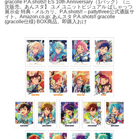
gracolle P.A.shots!! ES 10th Anniversary（1パック）（三
次販売。あんスタ】 ユメ ユニットビジュアル ぱしゃっつ
展示会 特典 - メルカリ。P.A.shots!! – pattythree公式通販サ
イト。Amazon.co.jp: あんスタ P.A.shots!! gracolle
(gracolle仕様) BOX商品。即購入おけ