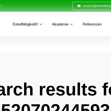
n
connect@enkelfähigk
Enkelfähigkeit®
Akademie
Referenzen
rch results f
52070244593