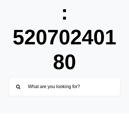
Partner
:
Über uns
520702401
80
Suche
nach: