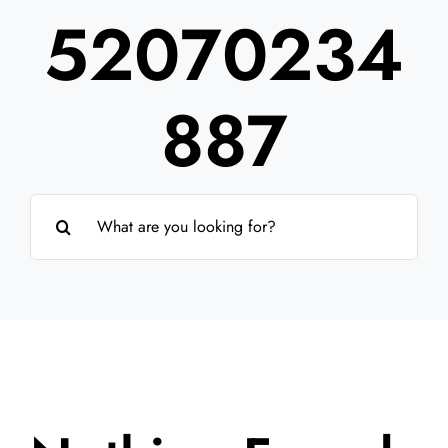
52070234
Partner
Über uns
887
Suche
nach: