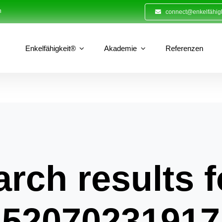
n
connect@enkelfähigk
Enkelfähigkeit®
Akademie
Referenzen
rch results f
52070231917