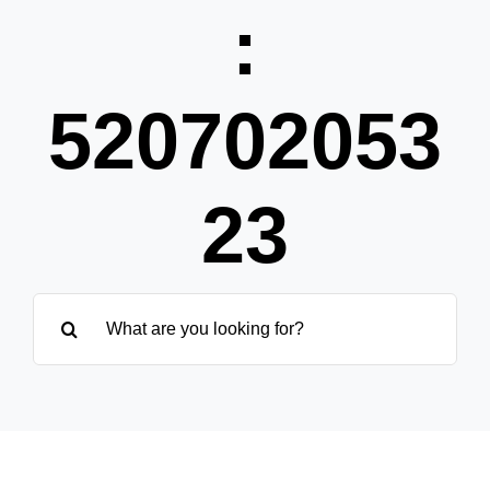
Pa
:
Übe
520702053
23
Suche
nach: