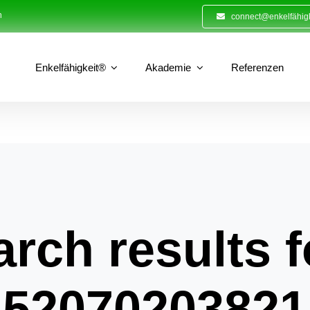
n
connect@enkelfähigk
Enkelfähigkeit®
Akademie
Referenzen
rch results f
52070203821