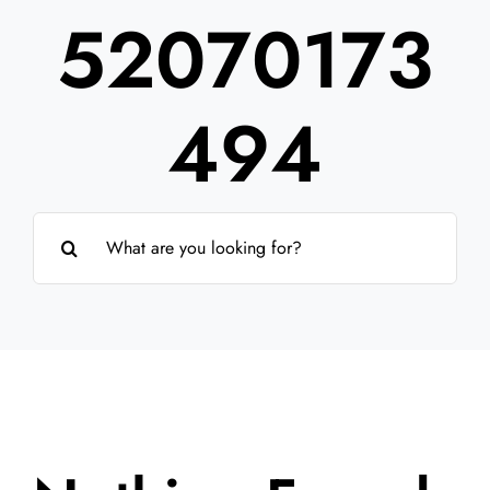
52070173
Partner
Über uns
494
Suche
nach: