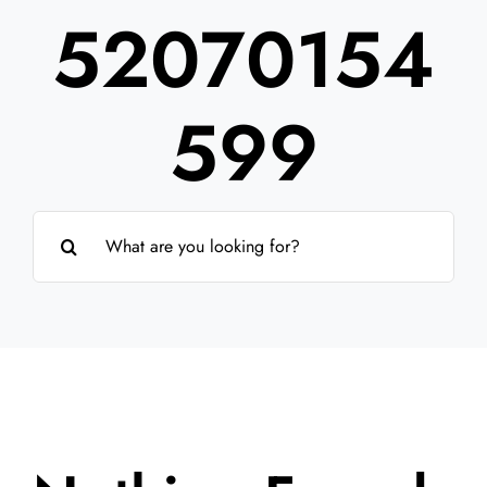
52070154
Partner
Über uns
599
Suche
nach: