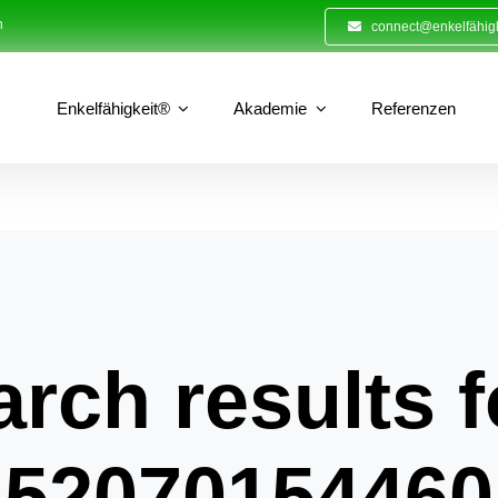
n
connect@enkelfähigk
Enkelfähigkeit®
Akademie
Referenzen
rch results f
52070154460