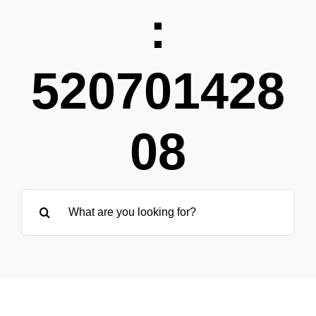
Pa
:
Übe
520701428
08
Suche
nach: