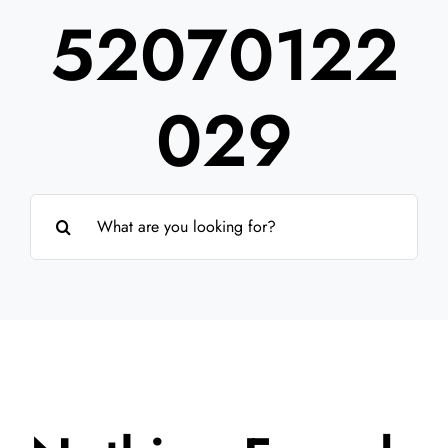
52070122
Partner
Über uns
029
Suche
nach: