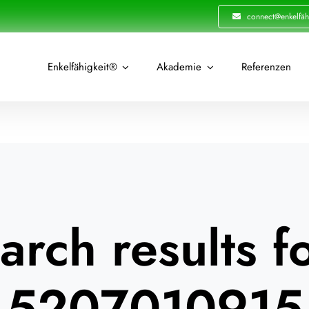
connect@enkelfäh
Enkelfähigkeit®
Akademie
Referenzen
arch results fo
5207010915