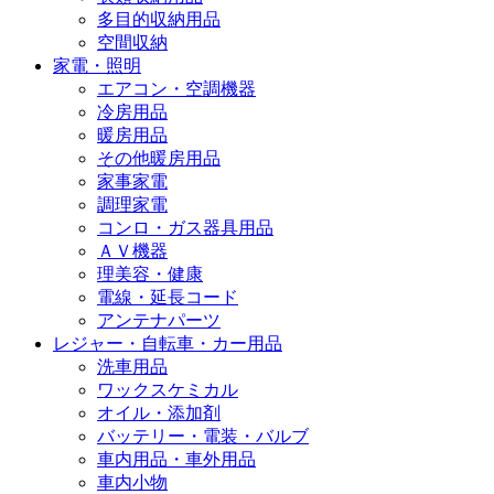
多目的収納用品
空間収納
家電・照明
エアコン・空調機器
冷房用品
暖房用品
その他暖房用品
家事家電
調理家電
コンロ・ガス器具用品
ＡＶ機器
理美容・健康
電線・延長コード
アンテナパーツ
レジャー・自転車・カー用品
洗車用品
ワックスケミカル
オイル・添加剤
バッテリー・電装・バルブ
車内用品・車外用品
車内小物