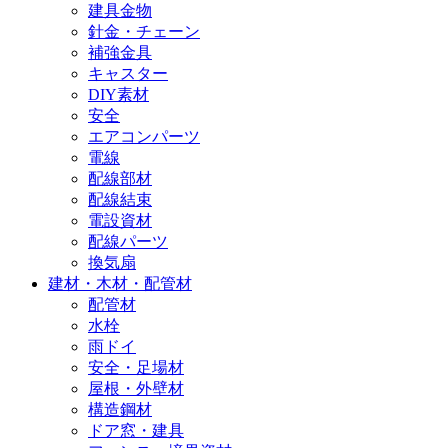
建具金物
針金・チェーン
補強金具
キャスター
DIY素材
安全
エアコンパーツ
電線
配線部材
配線結束
電設資材
配線パーツ
換気扇
建材・木材・配管材
配管材
水栓
雨ドイ
安全・足場材
屋根・外壁材
構造鋼材
ドア窓・建具