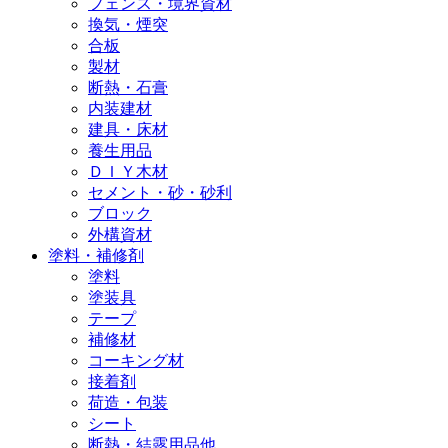
フェンス・境界資材
換気・煙突
合板
製材
断熱・石膏
内装建材
建具・床材
養生用品
ＤＩＹ木材
セメント・砂・砂利
ブロック
外構資材
塗料・補修剤
塗料
塗装具
テープ
補修材
コーキング材
接着剤
荷造・包装
シート
断熱・結露用品他