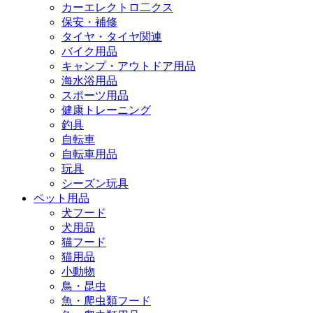
カーエレクトロ二クス
保安・補修
タイヤ・タイヤ関連
バイク用品
キャンプ・アウトドア用品
海水浴用品
スポーツ用品
健康トレーニング
釣具
自転車
自転車用品
玩具
シーズン玩具
ペット用品
犬フード
犬用品
猫フード
猫用品
小動物
鳥・昆虫
魚・爬虫類フード