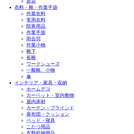
造花
衣料・靴・作業手袋
作業衣料
実用衣料
防寒用品
作業手袋
雨合羽
作業小物
靴下
長靴
ワークシューズ
一般靴、小物
傘
インテリア・家具・収納
ホームデコ
カーペット・室内敷物
屋内床材
カーテン・ブラインド
座布団・クッション
ベッド・寝具
こたつ用品
衣類収納用品