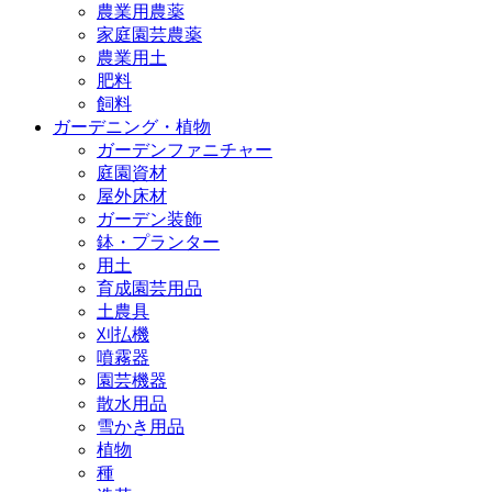
農業用農薬
家庭園芸農薬
農業用土
肥料
飼料
ガーデニング・植物
ガーデンファニチャー
庭園資材
屋外床材
ガーデン装飾
鉢・プランター
用土
育成園芸用品
土農具
刈払機
噴霧器
園芸機器
散水用品
雪かき用品
植物
種