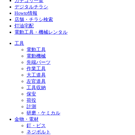
カテゴリ一覧
デジタルチラシ
Howto情報
店舗・チラシ検索
灯油宅配
電動工具・機械レンタル
工具
電動工具
電動機械
先端パーツ
作業工具
大工道具
左官道具
工具収納
保安
荷役
計測
研磨・ケミカル
金物・電材
釘・ビス
ネジボルト