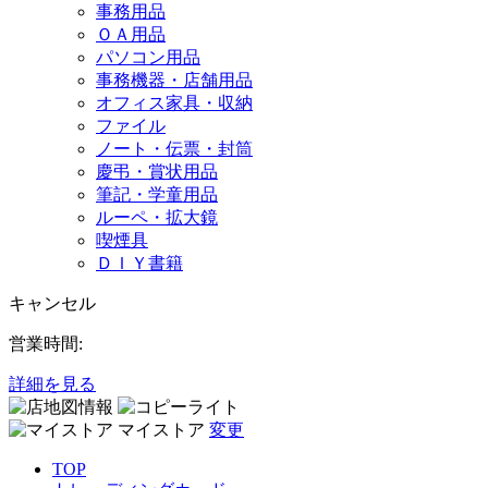
事務用品
ＯＡ用品
パソコン用品
事務機器・店舗用品
オフィス家具・収納
ファイル
ノート・伝票・封筒
慶弔・賞状用品
筆記・学童用品
ルーペ・拡大鏡
喫煙具
ＤＩＹ書籍
キャンセル
営業時間:
詳細を見る
マイストア
変更
TOP