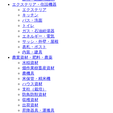
エクステリア・住設機器
エクステリア
キッチン
バス・洗面
トイレ
ガス・石油給湯器
エネルギー・電気
サッシ・外壁・屋根
表札・ポスト
内装・建具
農業資材・肥料・農薬
水稲資材
畑作果樹畜産資材
農機具
米保管・精米機
ハウス資材
支柱（栽培）
防鳥防獣資材
収穫資材
出荷資材
昇降器具・運搬具