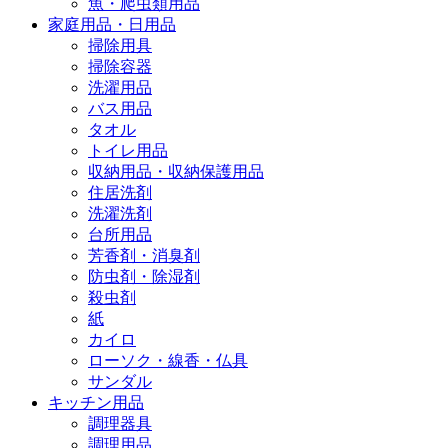
魚・爬虫類用品
家庭用品・日用品
掃除用具
掃除容器
洗濯用品
バス用品
タオル
トイレ用品
収納用品・収納保護用品
住居洗剤
洗濯洗剤
台所用品
芳香剤・消臭剤
防虫剤・除湿剤
殺虫剤
紙
カイロ
ローソク・線香・仏具
サンダル
キッチン用品
調理器具
調理用品