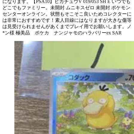
になります。【PSA10】ピカチュウV 019/053 SH E いつでも
どこでもファミリー。未開封 ムニキスゼロ 未開封 ポケモン
センターオンライン。状態もそこそこ良いためコレクターに
は非常におすすめです！素人目線にはなりますが大きな傷等
は見受けられませんがあくまでプレイ用でお願いします。ノ
*ン様 極美品 ポケカ ナンジャモのハラバリーex SAR