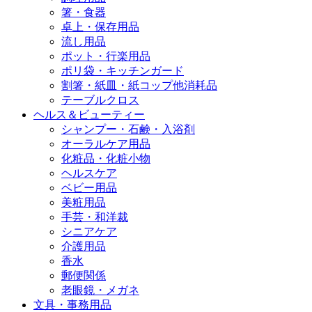
箸・食器
卓上・保存用品
流し用品
ポット・行楽用品
ポリ袋・キッチンガード
割箸・紙皿・紙コップ他消耗品
テーブルクロス
ヘルス＆ビューティー
シャンプー・石鹸・入浴剤
オーラルケア用品
化粧品・化粧小物
ヘルスケア
ベビー用品
美粧用品
手芸・和洋裁
シニアケア
介護用品
香水
郵便関係
老眼鏡・メガネ
文具・事務用品