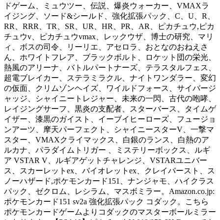
ドゲーム、ミュウツー、伝説、爆炎ウォーカー、VMAXラ
イジング、ソード&シールド、強化拡張パック、C、U、R、
RR、RRR、TR、SR、UR、HR、PR、AR、ピカチュウ,ピカ
チュウv、ピカチュウvmax、レックウザ、博士の研究、マリ
ィ、ボスの司令、リーリエ、アセロラ、おとなのおねえさ
ん、ホワイトフレア、ブラックボルト、ロケット団の栄光、
熱風のアリーナ、バトルパートナーズ、テラスタルフェス、
超電ブレイカー、ステラミラクル、ナイトワンダラー、変幻
の仮面、クリムゾンヘイズ、ワイルドフォース、サイバージ
ャッジ、シャイニートレジャー、未来の一閃、古代の咆哮、
レイジングサーフ、黒炎の支配者、スターバース、タイムゲ
イザー、漆黒のガイスト、イーブイヒーローズ、フュージョ
ンアーツ、摩天パーフェクト、シャイニースターV、一撃マ
スター、VMAXクライマックス、白銀のランス、白熱のア
ルカナ、パラダイムトリガー 、ミステリーボックス、ルギ
ア VSTAR V、ルギアゲットチャレンジ、VSTARユニバー
ス、スカーレットex、バイオレットex、クレイバースト、ス
ノーハザード,ポケモンカード151、ナンジャモ、ハイクラス
パック、ゼクロム、レシラム、マスボミラー。Amazon.co.jp:
ポケモンカード151 sv2a 強化拡張パック コダック。こちら
ポケモンカードゲームよりコダックのマスターボールミラー