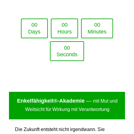
Upcoming Event - 25. März 2026
Future Lounge in Frankfurt
0
0
0
0
0
0
Days
Hours
Minutes
0
0
Seconds
Enkelfähigkei
t®-Akademie
—
mit Mut und
Weitsicht für Wirkung mit Verantwortung
Die Zukunft entsteht nicht irgendwann. Sie