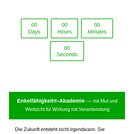
Upcoming Event - 25. März 2026
Future Lounge in Frankfurt
0
0
0
0
0
0
Days
Hours
Minutes
0
0
Seconds
Enkelfähigkei
t®-Akademie
—
mit Mut und
Weitsicht für Wirkung mit Verantwortung
Die Zukunft entsteht nicht irgendwann. Sie