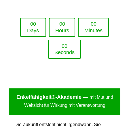
Upcoming Event - 25. März 2026
Future Lounge in Frankfurt
0
0
0
0
0
0
Days
Hours
Minutes
0
0
Seconds
Enkelfähigkei
t®-Akademie
—
mit Mut und
Weitsicht für Wirkung mit Verantwortung
Die Zukunft entsteht nicht irgendwann. Sie