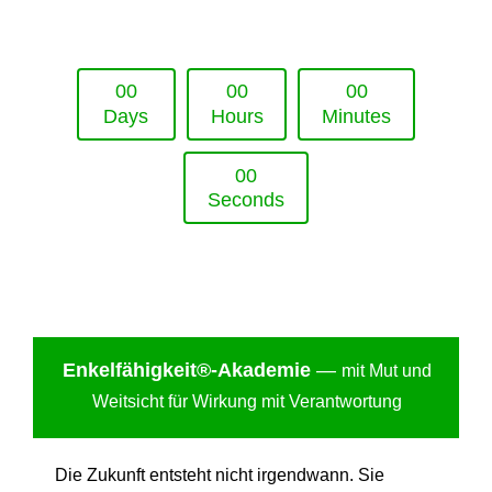
Upcoming Event - 25. März 2026
Future Lounge in Frankfurt
0
0
0
0
0
0
Days
Hours
Minutes
0
0
Seconds
Enkelfähigkei
t®-Akademie
—
mit Mut und
Weitsicht für Wirkung mit Verantwortung
Die Zukunft entsteht nicht irgendwann. Sie