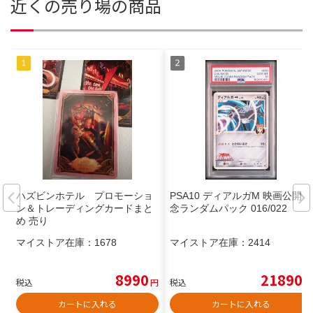
近くの売り場の商品
ハズビンホテル プロモーショ
PSA10 ディアルガM 映画公開記
ン＆トレーディングカードまと
念ランダムパック 016/022
め 売り
マイストア在庫：
1678
マイストア在庫：
2414
8990
21890
税込
円
税込
円
カートに入れる
カートに入れる