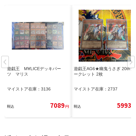
遊戯王 M∀LICEデッキパー
遊戯王AG6★幽鬼うさぎ 20thシ
ツ マリス
ークレット 2枚
マイストア在庫：
3136
マイストア在庫：
2737
7089
5993
税込
円
税込
円