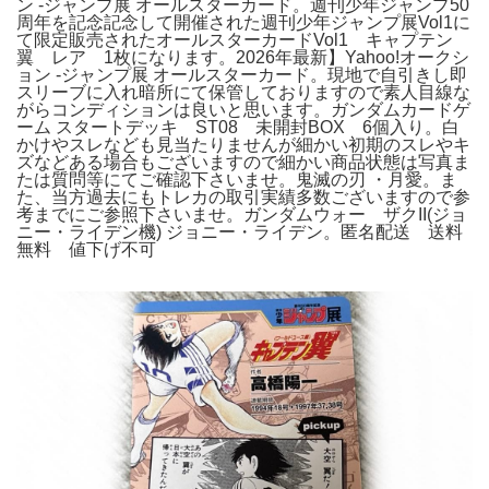
ン -ジャンプ展 オールスターカード。週刊少年ジャンプ50
周年を記念記念して開催された週刊少年ジャンプ展Vol1に
て限定販売されたオールスターカードVol1 キャプテン
翼 レア 1枚になります。2026年最新】Yahoo!オークシ
ョン -ジャンプ展 オールスターカード。現地で自引きし即
スリーブに入れ暗所にて保管しておりますので素人目線な
がらコンディションは良いと思います。ガンダムカードゲ
ーム スタートデッキ ST08 未開封BOX 6個入り。白
かけやスレなども見当たりませんが細かい初期のスレやキ
ズなどある場合もございますので細かい商品状態は写真ま
たは質問等にてご確認下さいませ。鬼滅の刃 ・月愛。ま
た、当方過去にもトレカの取引実績多数ございますので参
考までにご参照下さいませ。ガンダムウォー ザクII(ジョ
ニー・ライデン機) ジョニー・ライデン。匿名配送 送料
無料 値下げ不可