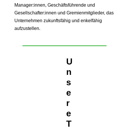
Manager:innen, Geschäftsführende und
Gesellschafter:innen und Gremienmitglieder, das
Unternehmen zukunftsfähig und enkelfähig
aufzustellen.
U
n
s
e
r
e
T