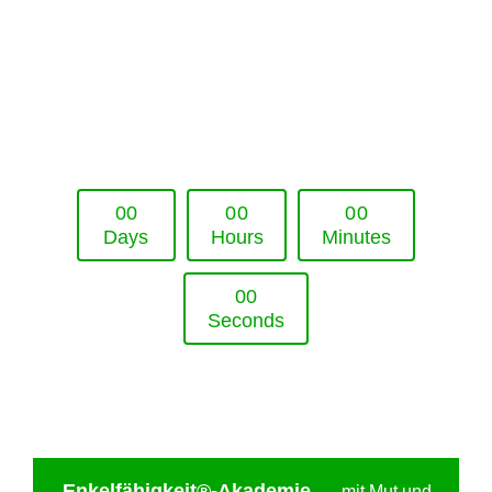
Upcoming Event - 25. März 2026
Future Lounge in Frankfurt
0
0
0
0
0
0
Days
Hours
Minutes
0
0
Seconds
Enkelfähigkei
t®-Akademie
—
mit Mut und