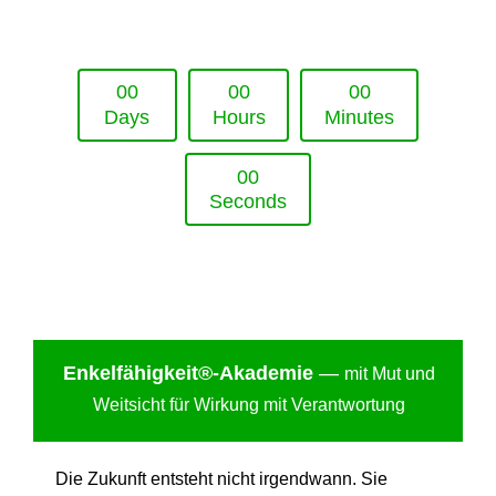
Upcoming Event - 25. März 2026
Future Lounge in Frankfurt
0
0
0
0
0
0
Days
Hours
Minutes
0
0
Seconds
Enkelfähigkei
t®-Akademie
—
mit Mut und
Weitsicht für Wirkung mit Verantwortung
Die Zukunft entsteht nicht irgendwann. Sie