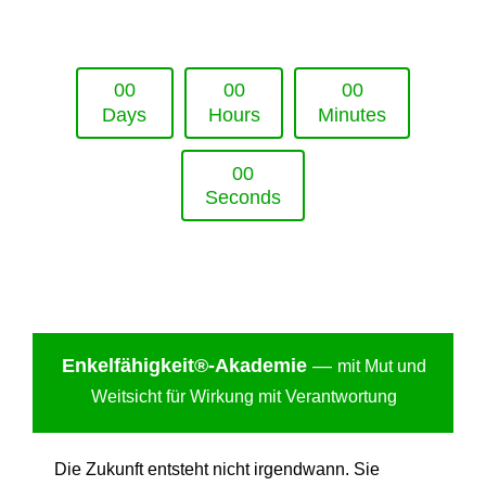
Upcoming Event - 25. März 2026
Future Lounge in Frankfurt
0
0
0
0
0
0
Days
Hours
Minutes
0
0
Seconds
Enkelfähigkei
t®-Akademie
—
mit Mut und
Weitsicht für Wirkung mit Verantwortung
Die Zukunft entsteht nicht irgendwann. Sie