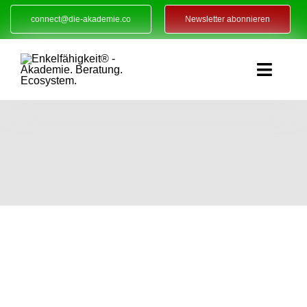
Zum
connect@die-akademie.co
Newsletter abonnieren
Inhalt
springen
Toggle
Naviga
Enkelf
Aka
Refe
Ev
Sta