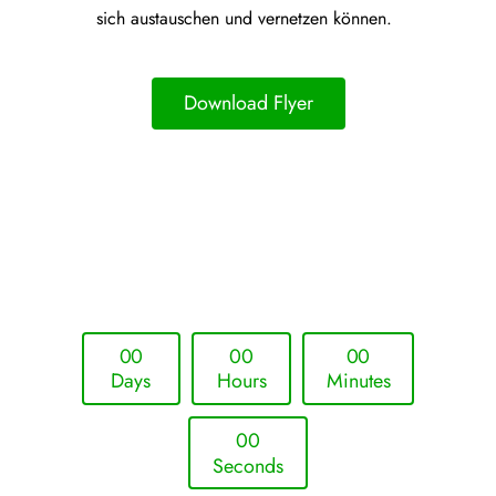
sich austauschen und vernetzen können.
Download Flyer
Upcoming Event - 25. März 2026
Future Lounge in Frankfurt
0
0
0
0
0
0
Days
Hours
Minutes
0
0
Seconds