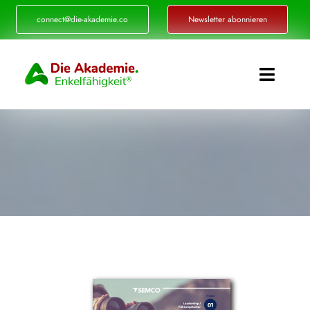
Zum
connect@die-akademie.co
Newsletter abonnieren
Inhalt
springen
Toggle
Naviga
Enkelfähigkeit®
Akademie
Referenzen
Events
Standorte