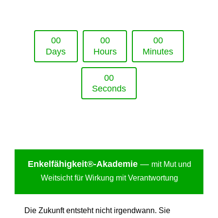
Upcoming Event - 25. März 2026
Future Lounge in Frankfurt
0
0
0
0
0
0
Days
Hours
Minutes
0
0
Seconds
Enkelfähigkei
t®-Akademie
—
mit Mut und
Weitsicht für Wirkung mit Verantwortung
Die Zukunft entsteht nicht irgendwann. Sie